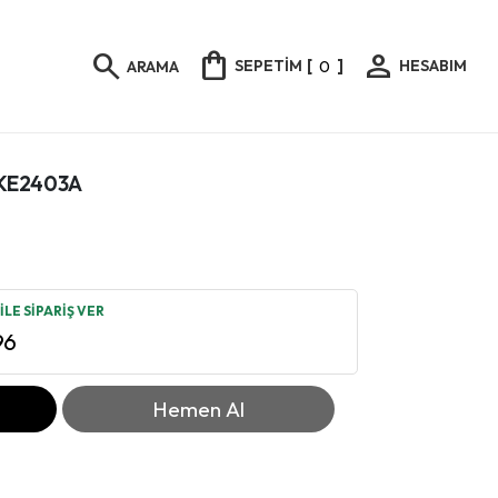
shopping_bag
person
search
SEPETİM
[
0
]
HESABIM
ARAMA
k KE2403A
LE SİPARİŞ VER
96
Hemen Al