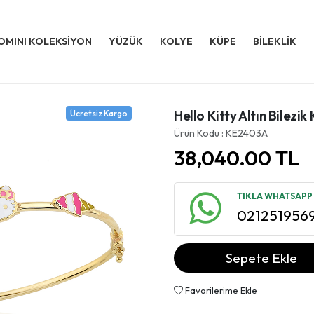
OMINI KOLEKSİYON
YÜZÜK
KOLYE
KÜPE
BİLEKLİK
Hello Kitty Altın Bilezi
Ücretsiz Kargo
Ürün Kodu : KE2403A
38,040.00
TL
TIKLA WHATSAPP İ
021251956
Sepete Ekle
Favorilerime Ekle