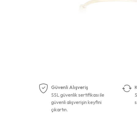
Güvenli Alışveriş
K
SSL güvenlik sertifikası ile
S
güvenli alışverişin keyfini
s
çıkartın.