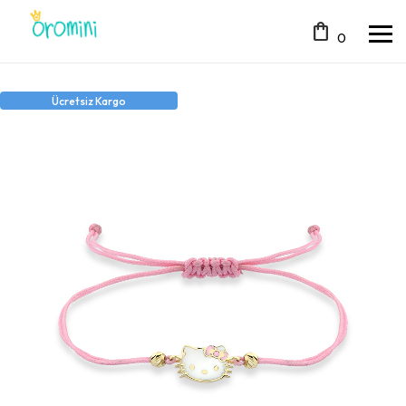
shopping_bag
0
Ücretsiz Kargo