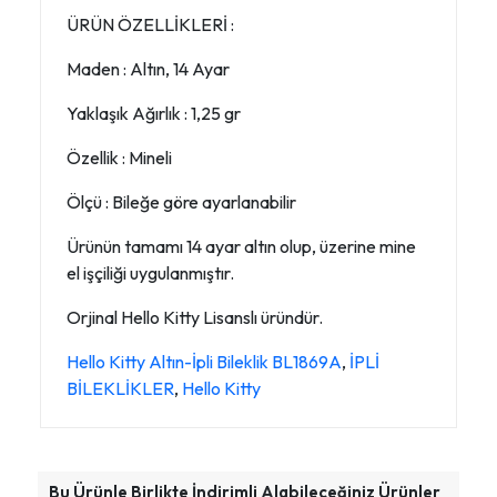
ÜRÜN ÖZELLİKLERİ :
Maden : Altın, 14 Ayar
Yaklaşık Ağırlık : 1,25 gr
Özellik : Mineli
Ölçü : Bileğe göre ayarlanabilir
Ürünün tamamı 14 ayar altın olup, üzerine mine
el işçiliği uygulanmıştır.
Orjinal Hello Kitty Lisanslı üründür.
Hello Kitty Altın-İpli Bileklik BL1869A
,
İPLİ
BİLEKLİKLER
,
Hello Kitty
Bu Ürünle Birlikte İndirimli Alabileceğiniz Ürünler