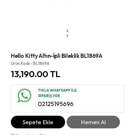
Hello Kitty Altın-İpli Bileklik BL1869A
Ürün Kodu : BL1869A
13,190.00
TL
TIKLA WHATSAPP İLE
SİPARİŞ VER
02125195696
Sepete Ekle
Hemen Al