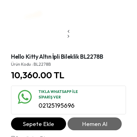
Hello Kitty Altın İpli Bileklik BL2278B
Ürün Kodu : BL2278B
10,360.00
TL
TIKLA WHATSAPP İLE
SİPARİŞ VER
02125195696
Sepete Ekle
Hemen Al