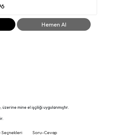
96
Hemen Al
üzerine mine el işçiliği uygulanmıştır.
r.
Seçnekleri
Soru-Cevap