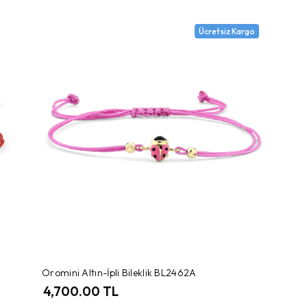
Ücretsiz Kargo
Oromini Altın-İpli Bileklik BL2462A
4,700.00 TL