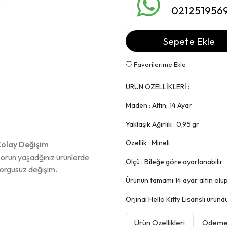
021251956
Sepete Ekle
Favorilerime Ekle
ÜRÜN ÖZELLİKLERİ :
Maden : Altın, 14 Ayar
Yaklaşık Ağırlık : 0,95 gr
Özellik : Mineli
olay Değişim
orun yaşadğınız ürünlerde
Ölçü : Bileğe göre ayarlanabilir
orgusuz değişim.
Ürünün tamamı 14 ayar altın olup, 
Orjinal Hello Kitty Lisanslı üründü
Ürün Özellikleri
Ödeme 