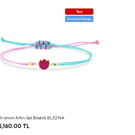
Yeni
Ücretsiz Kargo
romini Altın-İpli Bileklik BL3214A
5,160.00 TL