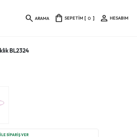
shopping_bag
person
search
SEPETİM
[
0
]
HESABIM
ARAMA
leklik BL2324
LE SİPARİŞ VER