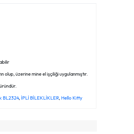
bilir
 olup, üzerine mine el işçiliği uygulanmıştır.
 üründür.
klik BL2324
,
İPLİ BİLEKLİKLER
,
Hello Kitty