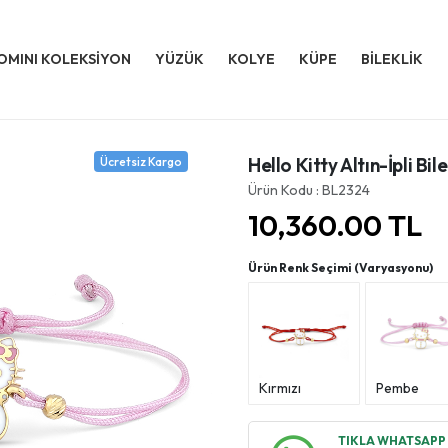
OMINI KOLEKSİYON
YÜZÜK
KOLYE
KÜPE
BİLEKLİK
Hello Kitty Altın-İpli Bi
Ücretsiz Kargo
Ürün Kodu : BL2324
10,360.00
TL
Ürün Renk Seçimi (Varyasyonu)
Kırmızı
Pembe
TIKLA WHATSAPP İ