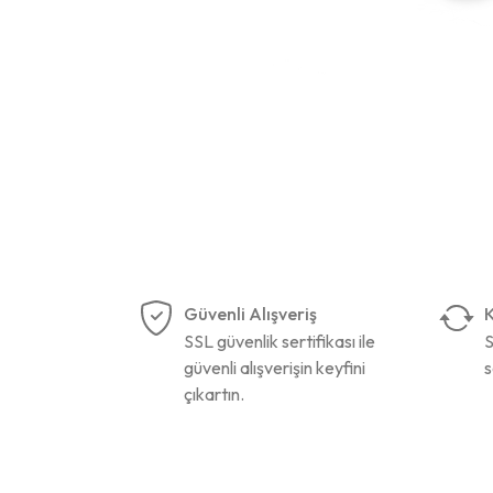
Güvenli Alışveriş
K
SSL güvenlik sertifikası ile
S
güvenli alışverişin keyfini
s
çıkartın.