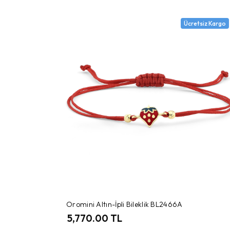
Ücretsiz Kargo
Oromini Altın-İpli Bileklik BL2466A
5,770.00 TL