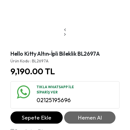
Hello Kitty Altın-İpli Bileklik BL2697A
Ürün Kodu : BL2697A
9,190.00
TL
TIKLA WHATSAPP İLE
SİPARİŞ VER
02125195696
Sepete Ekle
Hemen Al