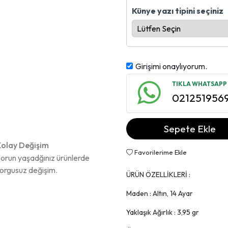
Künye yazı tipini seçiniz
Girişimi onaylıyorum.
TIKLA WHATSAPP İ
021251956
Sepete Ekle
olay Değişim
Favorilerime Ekle
orun yaşadğınız ürünlerde
orgusuz değişim.
ÜRÜN ÖZELLİKLERİ :
Maden : Altın, 14 Ayar
Yaklaşık Ağırlık : 3,95 gr