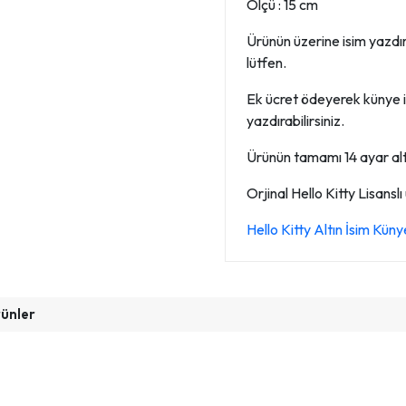
Ölçü : 15 cm
Ürünün üzerine isim yazdırab
lütfen.
Ek ücret ödeyerek künye i
yazdırabilirsiniz.
Ürünün tamamı 14 ayar altın
Orjinal Hello Kitty Lisanslı
Hello Kitty Altın İsim K
rünler