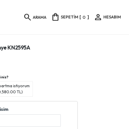
shopping_bag
person
search
SEPETİM
[
0
]
HESABIM
ARAMA
Künye KN2595A
iniz?
bartma istiyorum
0,580.00
TL)
isim