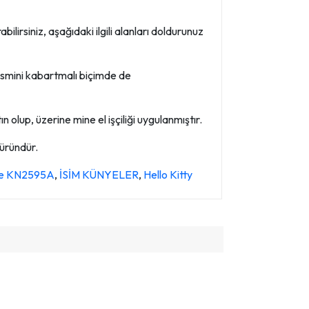
ilirsiniz, aşağıdaki ilgili alanları doldurunuz
smini kabartmalı biçimde de
 olup, üzerine mine el işçiliği uygulanmıştır.
 üründür.
ünye KN2595A
,
İSİM KÜNYELER
,
Hello Kitty