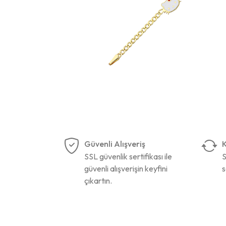
Güvenli Alışveriş
K
SSL güvenlik sertifikası ile
S
güvenli alışverişin keyfini
s
çıkartın.