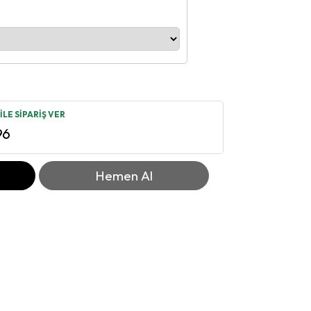
LE SİPARİŞ VER
96
Hemen Al