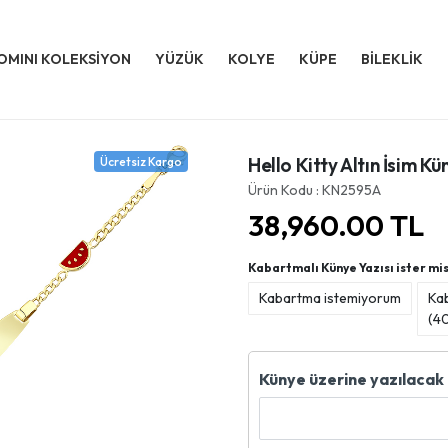
OMINI KOLEKSİYON
YÜZÜK
KOLYE
KÜPE
BİLEKLİK
Hello Kitty Altın İsim 
Ücretsiz Kargo
Ürün Kodu : KN2595A
38,960.00
TL
Kabartmalı Künye Yazısı ister mis
Kabartma istemiyorum
Ka
(
4
Künye üzerine yazılacak 