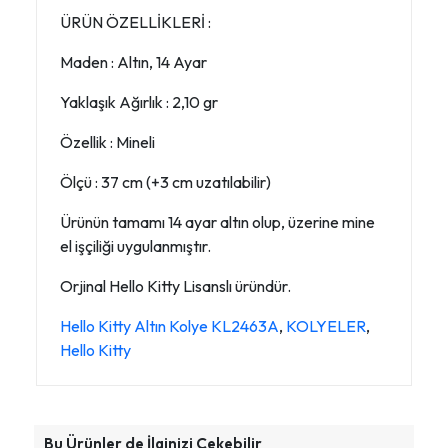
ÜRÜN ÖZELLİKLERİ :
Maden : Altın, 14 Ayar
Yaklaşık Ağırlık : 2,10 gr
Özellik : Mineli
Ölçü : 37 cm (+3 cm uzatılabilir)
Ürünün tamamı 14 ayar altın olup, üzerine mine
el işçiliği uygulanmıştır.
Orjinal Hello Kitty Lisanslı üründür.
Hello Kitty Altın Kolye KL2463A
,
KOLYELER
,
Hello Kitty
Bu Ürünler de İlginizi Çekebilir