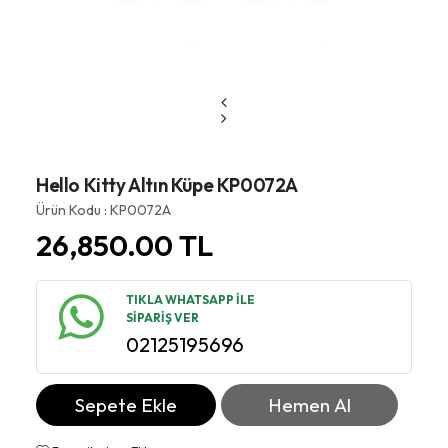
Hello Kitty Altın Küpe KP0072A
Ürün Kodu : KP0072A
26,850.00
TL
TIKLA WHATSAPP İLE
SİPARİŞ VER
02125195696
Sepete Ekle
Hemen Al