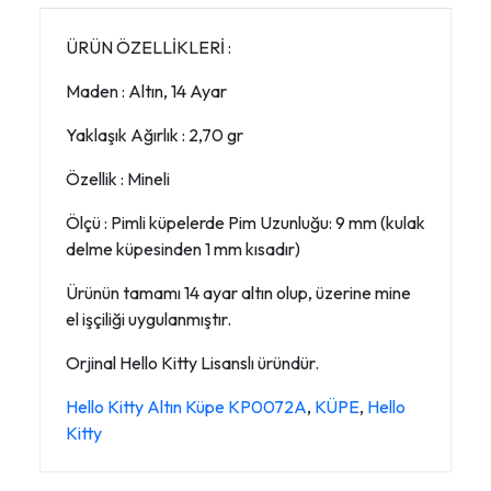
ÜRÜN ÖZELLİKLERİ :
Maden : Altın, 14 Ayar
Yaklaşık Ağırlık : 2,70 gr
Özellik : Mineli
Ölçü : Pimli küpelerde Pim Uzunluğu: 9 mm (kulak
delme küpesinden 1 mm kısadır)
Ürünün tamamı 14 ayar altın olup, üzerine mine
el işçiliği uygulanmıştır.
Orjinal Hello Kitty Lisanslı üründür.
Hello Kitty Altın Küpe KP0072A
,
KÜPE
,
Hello
Kitty