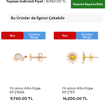
Toplam İndirimli Fiyat :
16,960.00
TL
Bu Ürünler de İlginizi Çekebilir
Ücretsiz
Ücretsiz
Yeni
Yeni
Kargo
Kargo
Oromini Altın Küpe
Oromini Altın Küpe
KP2748A
KP2735
9,760.00 TL
14,200.00 TL