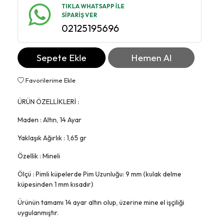
TIKLA WHATSAPP İLE
SİPARİŞ VER
02125195696
Sepete Ekle
Hemen Al
Favorilerime Ekle
ÜRÜN ÖZELLİKLERİ :
Maden : Altın, 14 Ayar
Yaklaşık Ağırlık : 1,65 gr
Özellik : Mineli
Ölçü : Pimli küpelerde Pim Uzunluğu: 9 mm (kulak delme
küpesinden 1 mm kısadır)
Ürünün tamamı 14 ayar altın olup, üzerine mine el işçiliği
uygulanmıştır.