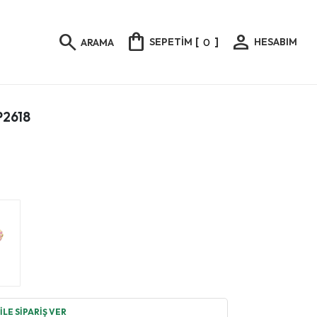
shopping_bag
person
search
SEPETİM
[
0
]
HESABIM
ARAMA
KP2618
LE SİPARİŞ VER