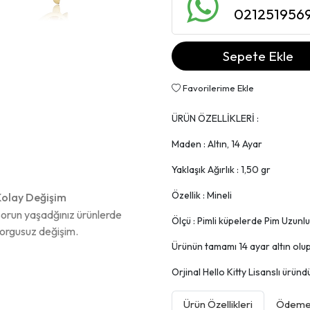
021251956
Sepete Ekle
Favorilerime Ekle
ÜRÜN ÖZELLİKLERİ :
Maden : Altın, 14 Ayar
Yaklaşık Ağırlık : 1,50 gr
Özellik : Mineli
olay Değişim
orun yaşadğınız ürünlerde
Ölçü : Pimli küpelerde Pim Uzunl
orgusuz değişim.
Ürünün tamamı 14 ayar altın olup, 
Orjinal Hello Kitty Lisanslı üründü
Ürün Özellikleri
Ödeme 