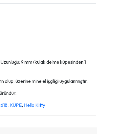
m Uzunluğu: 9 mm (kulak delme küpesinden 1
 olup, üzerine mine el işçiliği uygulanmıştır.
 üründür.
2618
,
KÜPE
,
Hello Kitty