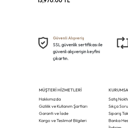
15,970.00 TL
Güvenli Alışveriş
SSL güvenlik sertifikası ile
güvenli alışverişin keyfini
çıkartın.
MÜŞTERİ HİZMETLERİ
KURUMSA
Hakkımızda
Satış Nokt
Gizlilik ve Kullanım Şartları
Sıkça Soru
Garanti ve İade
Sipariş Tak
Kargo ve Teslimat Bilgileri
Banka Hes
İletişim