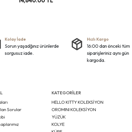
14,640.00 TL
Kolay İade
Hızlı Kargo
Sorun yaşadğınız ürünlerde
16:00 dan önceki tüm
sorgusuz iade.
siparişleriniz aynı gün
kargoda.
L
KATEGORİLER
aları
HELLO KITTY KOLEKSİYON
lan Sorular
OROMINI KOLEKSİYON
ibi
YÜZÜK
aplarımız
KOLYE
KÜPE