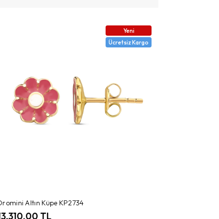
Yeni
Ücretsiz Kargo
Oromini Altın Küpe KP2734
13,310.00 TL