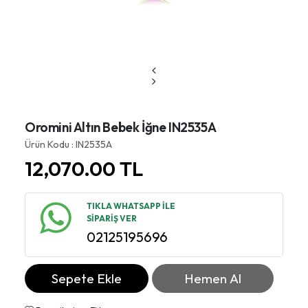
Oromini Altın Bebek İğne IN2535A
Ürün Kodu : IN2535A
12,070.00
TL
TIKLA WHATSAPP İLE
SİPARİŞ VER
02125195696
Sepete Ekle
Hemen Al