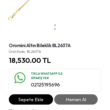
Oromini Altın Bileklik BL2637A
Ürün Kodu : BL2637A
18,530.00
TL
TIKLA WHATSAPP İLE
SİPARİŞ VER
02125195696
Sepete Ekle
Hemen Al