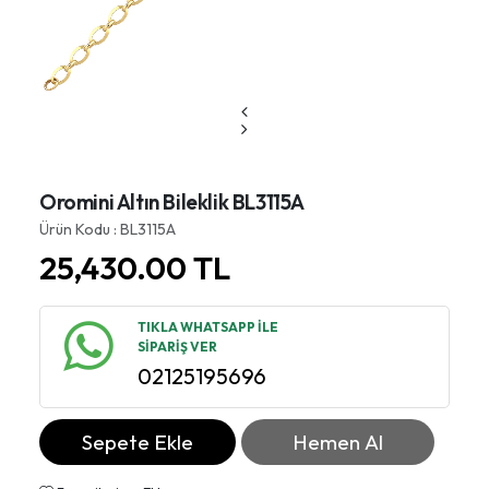
Oromini Altın Bileklik BL3115A
Ürün Kodu : BL3115A
25,430.00
TL
TIKLA WHATSAPP İLE
SİPARİŞ VER
02125195696
Sepete Ekle
Hemen Al