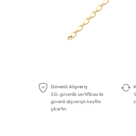
Güvenli Alışveriş
K
SSL güvenlik sertifikası ile
S
güvenli alışverişin keyfini
s
çıkartın.