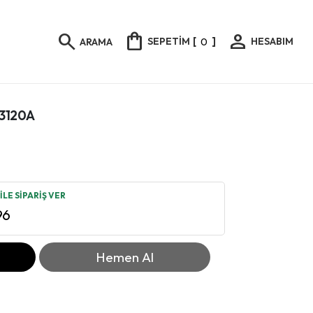
shopping_bag
person
search
SEPETİM
[
0
]
HESABIM
ARAMA
L3120A
LE SİPARİŞ VER
96
Hemen Al