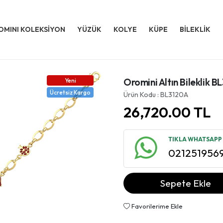
OMINI KOLEKSİYON
YÜZÜK
KOLYE
KÜPE
BİLEKLİK
Oromini Altın Bileklik B
Yeni
Ücretsiz Kargo
Ürün Kodu : BL3120A
26,720.00
TL
TIKLA WHATSAPP İ
021251956
Sepete Ekle
Favorilerime Ekle