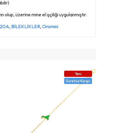
ilir)
 olup, üzerine mine el işçiliği uygulanmıştır.
3120A
,
BİLEKLİKLER
,
Oromini
Yeni
Ücretsiz Kargo