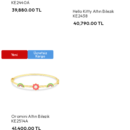
KE2440A
39,880.00 TL
Hello Kitty Altın Bilezik
KE2438
40,790.00 TL
Ücretsiz
Yeni
Kargo
Oromini Altın Bilezik
KE2514A
41,400.00 TL