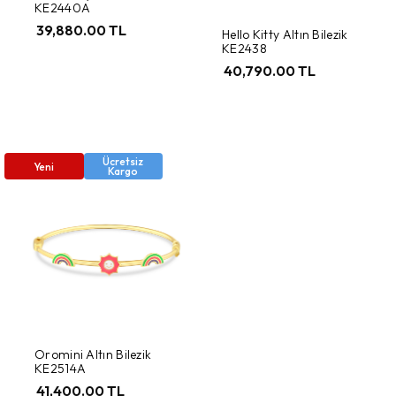
KE2440A
39,880.00 TL
Hello Kitty Altın Bilezik
KE2438
40,790.00 TL
Ücretsiz
Yeni
Kargo
Oromini Altın Bilezik
KE2514A
41,400.00 TL