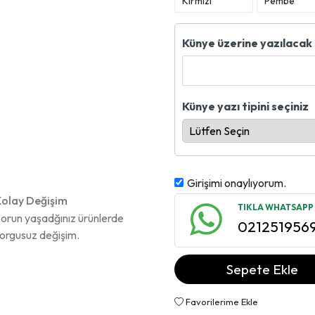
Kırmızı
Pembe
Künye üzerine yazılacak 
Künye yazı tipini seçiniz
Girişimi onaylıyorum.
olay Değişim
TIKLA WHATSAPP İ
orun yaşadğınız ürünlerde
021251956
orgusuz değişim.
Sepete Ekle
Favorilerime Ekle