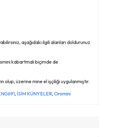
ilirsiniz, aşağıdaki ilgili alanları doldurunuz
smini kabartmalı biçimde de
 olup, üzerine mine el işçiliği uygulanmıştır.
 KN0691
,
İSİM KÜNYELER
,
Oromini