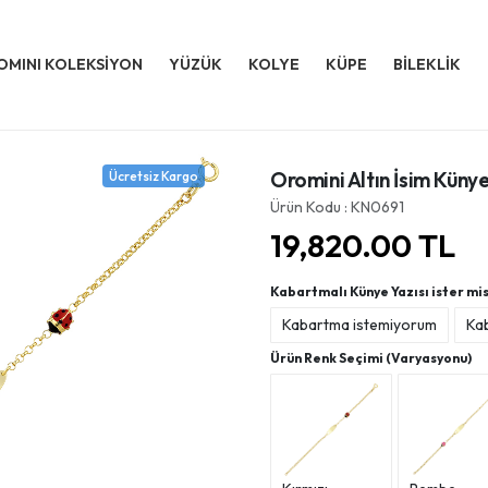
OMINI KOLEKSİYON
YÜZÜK
KOLYE
KÜPE
BİLEKLİK
Oromini Altın İsim Kün
Ücretsiz Kargo
Ürün Kodu : KN0691
19,820.00
TL
Kabartmalı Künye Yazısı ister mis
Kabartma istemiyorum
Ka
Ürün Renk Seçimi (Varyasyonu)