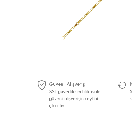
Güvenli Alışveriş
K
SSL güvenlik sertifikası ile
S
güvenli alışverişin keyfini
s
çıkartın.