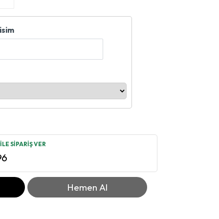
isim
LE SİPARİŞ VER
96
Hemen Al