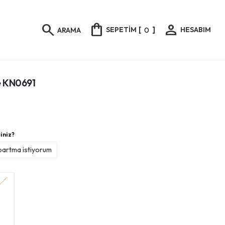
shopping_bag
person
search
SEPETİM
[
0
]
HESABIM
ARAMA
ye KN0691
iniz?
bartma istiyorum