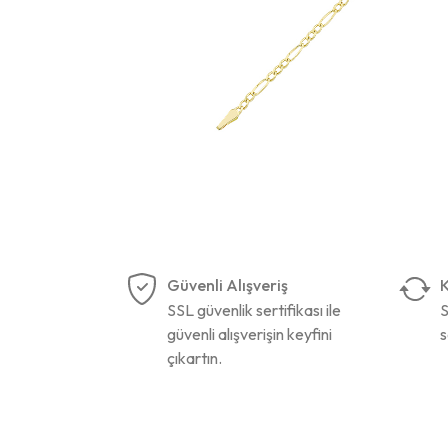
Güvenli Alışveriş
K
SSL güvenlik sertifikası ile
S
güvenli alışverişin keyfini
s
çıkartın.