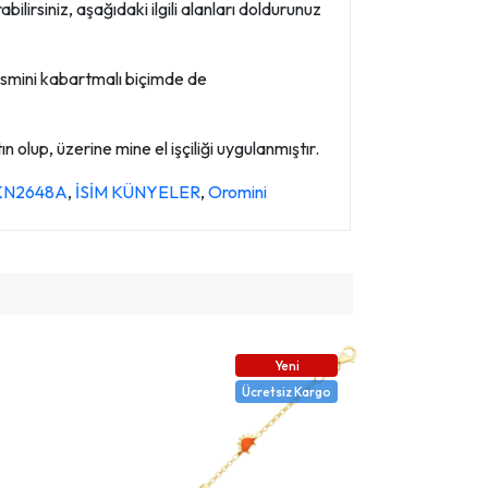
ilirsiniz, aşağıdaki ilgili alanları doldurunuz
smini kabartmalı biçimde de
 olup, üzerine mine el işçiliği uygulanmıştır.
e KN2648A
,
İSİM KÜNYELER
,
Oromini
Yeni
Ücretsiz Kargo