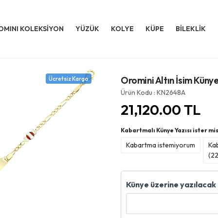
OMINI KOLEKSİYON
YÜZÜK
KOLYE
KÜPE
BİLEKLİK
Oromini Altın İsim Kün
Ücretsiz Kargo
Ürün Kodu : KN2648A
21,120.00
TL
Kabartmalı Künye Yazısı ister mis
Kabartma istemiyorum
Ka
(
22
Künye üzerine yazılacak 