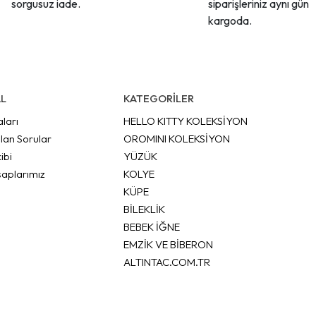
sorgusuz iade.
siparişleriniz aynı gün
kargoda.
L
KATEGORİLER
aları
HELLO KITTY KOLEKSİYON
lan Sorular
OROMINI KOLEKSİYON
ibi
YÜZÜK
aplarımız
KOLYE
KÜPE
BİLEKLİK
BEBEK İĞNE
EMZİK VE BİBERON
ALTINTAC.COM.TR