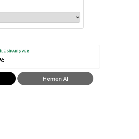
LE SİPARİŞ VER
96
Hemen Al