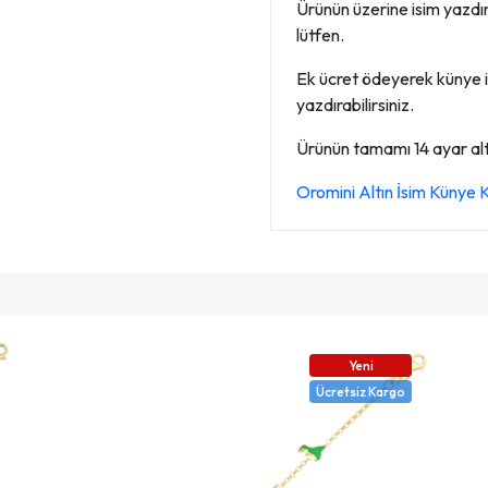
Ürünün üzerine isim yazdırab
lütfen.
Ek ücret ödeyerek künye i
yazdırabilirsiniz.
Ürünün tamamı 14 ayar altın
Oromini Altın İsim Küny
Yeni
Ücretsiz Kargo