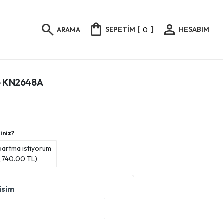
shopping_bag
person
search
SEPETİM
[
0
]
HESABIM
ARAMA
ye KN2648A
iniz?
bartma istiyorum
,740.00
TL)
isim