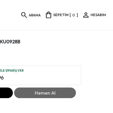
shopping_bag
person
search
SEPETİM
[
0
]
HESABIM
ARAMA
u KU0928B
LE SİPARİŞ VER
96
Hemen Al