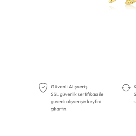
Güvenli Alışveriş
K
SSL güvenlik sertifikası ile
S
güvenli alışverişin keyfini
s
çıkartın.