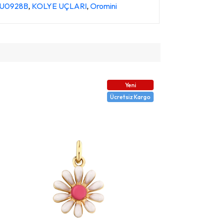
 KU0928B
,
KOLYE UÇLARI
,
Oromini
Yeni
Ücretsiz Kargo