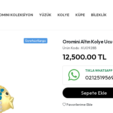
OMINI KOLEKSİYON
YÜZÜK
KOLYE
KÜPE
BİLEKLİK
Oromini Altın Kolye Uc
Ücretsiz Kargo
Ürün Kodu : KU0928B
12,500.00
TL
TIKLA WHATSAPP İ
021251956
Sepete Ekle
Favorilerime Ekle