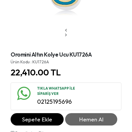
Oromini Altın Kolye Ucu KU1726A
Ürün Kodu : KU1726A
22,410.00
TL
TIKLA WHATSAPP İLE
SİPARİŞ VER
02125195696
Sepete Ekle
Hemen Al