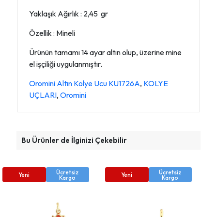
Yaklaşık Ağırlık : 2,45 gr
Özellik : Mineli
Ürünün tamamı 14 ayar altın olup, üzerine mine
el işçiliği uygulanmıştır.
Oromini Altın Kolye Ucu KU1726A
,
KOLYE
UÇLARI
,
Oromini
Bu Ürünler de İlginizi Çekebilir
Ücretsiz
Ücretsiz
Yeni
Yeni
Kargo
Kargo