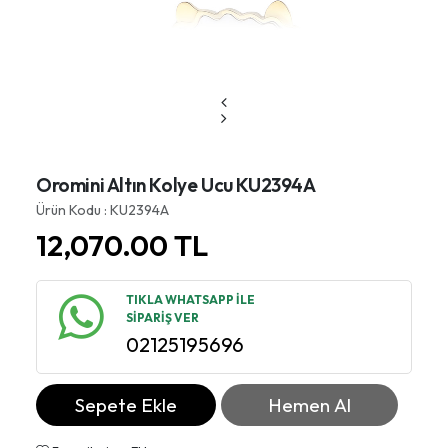
Oromini Altın Kolye Ucu KU2394A
Ürün Kodu : KU2394A
12,070.00
TL
TIKLA WHATSAPP İLE
SİPARİŞ VER
02125195696
Sepete Ekle
Hemen Al