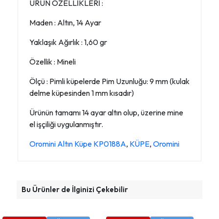
ÜRÜN ÖZELLİKLERİ :
Maden : Altın, 14 Ayar
Yaklaşık Ağırlık : 1,60 gr
Özellik : Mineli
Ölçü : Pimli küpelerde Pim Uzunluğu: 9 mm (kulak
delme küpesinden 1 mm kısadır)
Ürünün tamamı 14 ayar altın olup, üzerine mine
el işçiliği uygulanmıştır.
Oromini Altın Küpe KP0188A
,
KÜPE
,
Oromini
Bu Ürünler de İlginizi Çekebilir