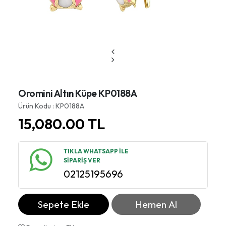
Oromini Altın Küpe KP0188A
Ürün Kodu : KP0188A
15,080.00
TL
TIKLA WHATSAPP İLE
SİPARİŞ VER
02125195696
Sepete Ekle
Hemen Al