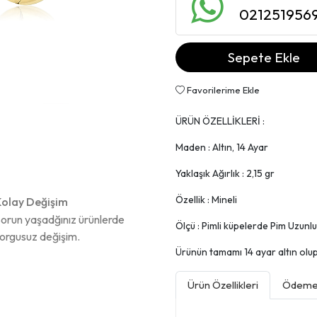
021251956
Sepete Ekle
Favorilerime Ekle
ÜRÜN ÖZELLİKLERİ :
Maden : Altın, 14 Ayar
Yaklaşık Ağırlık : 2,15 gr
Özellik : Mineli
olay Değişim
orun yaşadğınız ürünlerde
Ölçü : Pimli küpelerde Pim Uzunl
orgusuz değişim.
Ürünün tamamı 14 ayar altın olup, 
Ürün Özellikleri
Ödeme 