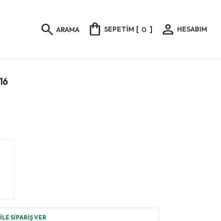
shopping_bag
person
search
SEPETİM
[
0
]
HESABIM
ARAMA
16
LE SİPARİŞ VER