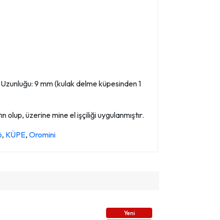
m Uzunluğu: 9 mm (kulak delme küpesinden 1
 olup, üzerine mine el işçiliği uygulanmıştır.
6
,
KÜPE
,
Oromini
Yeni