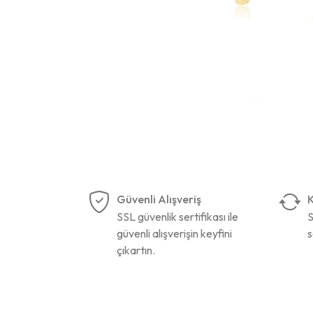
Güvenli Alışveriş
K
SSL güvenlik sertifikası ile
S
güvenli alışverişin keyfini
s
çıkartın.