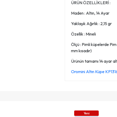
ÜRÜN ÖZELLİKLERİ :
Maden : Altın, 14 Ayar
Yaklaşık Ağırlık : 2,15 gr
Özellik : Mineli
Ölçü : Pimli küpelerde Pi
mm kısadır)
Ürünün tamamı 14 ayar altın
Oromini Altın Küpe KP131
Yeni