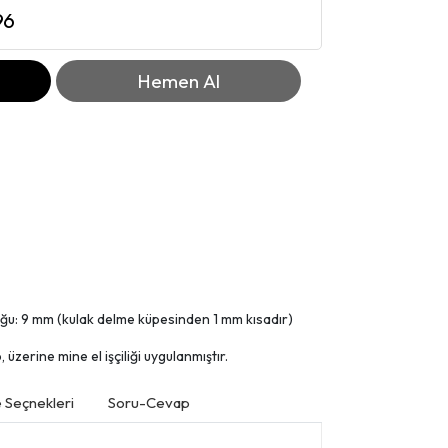
96
Hemen Al
uğu: 9 mm (kulak delme küpesinden 1 mm kısadır)
üzerine mine el işçiliği uygulanmıştır.
Seçnekleri
Soru-Cevap