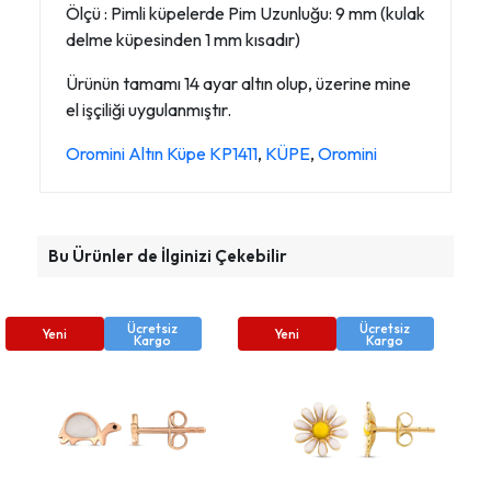
Ölçü : Pimli küpelerde Pim Uzunluğu: 9 mm (kulak
delme küpesinden 1 mm kısadır)
Ürünün tamamı 14 ayar altın olup, üzerine mine
el işçiliği uygulanmıştır.
Oromini Altın Küpe KP1411
,
KÜPE
,
Oromini
Bu Ürünler de İlginizi Çekebilir
Ücretsiz
Ücretsiz
Yeni
Yeni
Kargo
Kargo