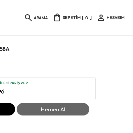
shopping_bag
person
search
SEPETİM
[
0
]
HESABIM
ARAMA
558A
LE SİPARİŞ VER
96
Hemen Al