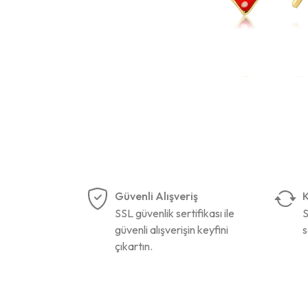
Güvenli Alışveriş
K
SSL güvenlik sertifikası ile
S
güvenli alışverişin keyfini
s
çıkartın.