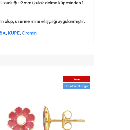
m Uzunluğu: 9 mm (kulak delme küpesinden 1
 olup, üzerine mine el işçiliği uygulanmıştır.
58A
,
KÜPE
,
Oromini
Yeni
Ücretsiz Kargo