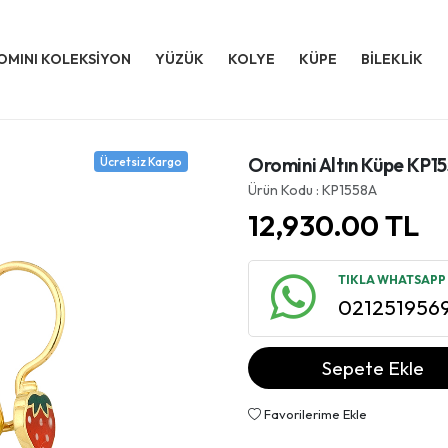
OMINI KOLEKSİYON
YÜZÜK
KOLYE
KÜPE
BİLEKLİK
Oromini Altın Küpe KP1
Ücretsiz Kargo
Ürün Kodu : KP1558A
12,930.00
TL
TIKLA WHATSAPP İ
021251956
Sepete Ekle
Favorilerime Ekle