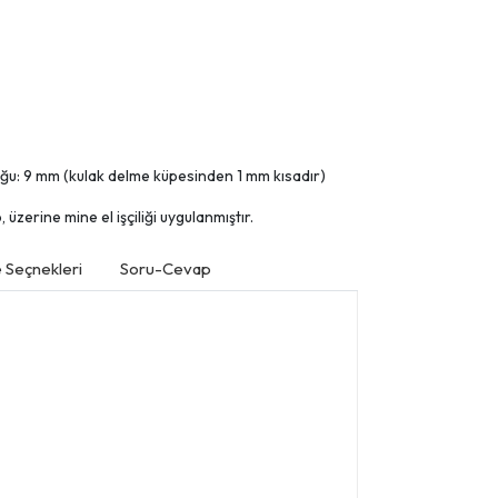
uğu: 9 mm (kulak delme küpesinden 1 mm kısadır)
üzerine mine el işçiliği uygulanmıştır.
Seçnekleri
Soru-Cevap