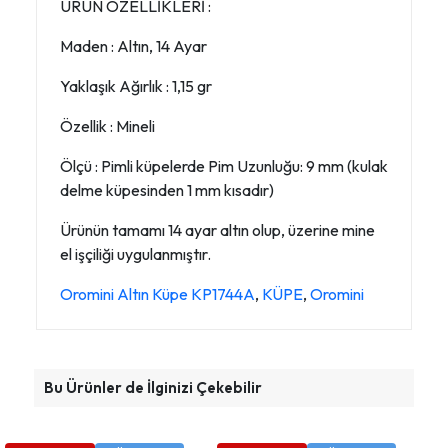
ÜRÜN ÖZELLİKLERİ :
Maden : Altın, 14 Ayar
Yaklaşık Ağırlık : 1,15 gr
Özellik : Mineli
Ölçü : Pimli küpelerde Pim Uzunluğu: 9 mm (kulak
delme küpesinden 1 mm kısadır)
Ürünün tamamı 14 ayar altın olup, üzerine mine
el işçiliği uygulanmıştır.
Oromini Altın Küpe KP1744A
,
KÜPE
,
Oromini
Bu Ürünler de İlginizi Çekebilir