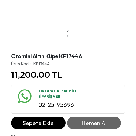
Oromini Altın Küpe KP1744A
Ürün Kodu : KP1744A
11,200.00
TL
TIKLA WHATSAPP İLE
SİPARİŞ VER
02125195696
Sepete Ekle
Hemen Al