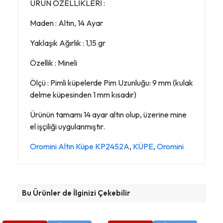
ÜRÜN ÖZELLİKLERİ :
Maden : Altın, 14 Ayar
Yaklaşık Ağırlık : 1,15 gr
Özellik : Mineli
Ölçü : Pimli küpelerde Pim Uzunluğu: 9 mm (kulak
delme küpesinden 1 mm kısadır)
Ürünün tamamı 14 ayar altın olup, üzerine mine
el işçiliği uygulanmıştır.
Oromini Altın Küpe KP2452A
,
KÜPE
,
Oromini
Bu Ürünler de İlginizi Çekebilir