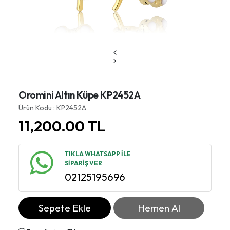
Oromini Altın Küpe KP2452A
Ürün Kodu : KP2452A
11,200.00
TL
TIKLA WHATSAPP İLE
SİPARİŞ VER
02125195696
Sepete Ekle
Hemen Al