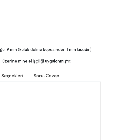
uğu: 9 mm (kulak delme küpesinden 1 mm kısadır)
üzerine mine el işçiliği uygulanmıştır.
Seçnekleri
Soru-Cevap