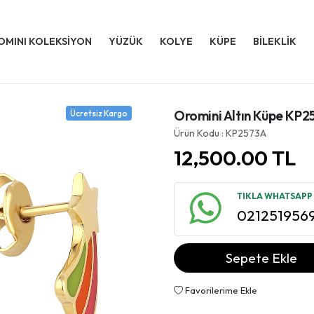
OMINI KOLEKSİYON
YÜZÜK
KOLYE
KÜPE
BİLEKLİK
Oromini Altın Küpe KP2
Ücretsiz Kargo
Ürün Kodu : KP2573A
12,500.00
TL
TIKLA WHATSAPP İ
021251956
Sepete Ekle
Favorilerime Ekle