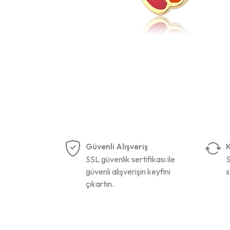
Güvenli Alışveriş
K
SSL güvenlik sertifikası ile
S
güvenli alışverişin keyfini
s
çıkartın.