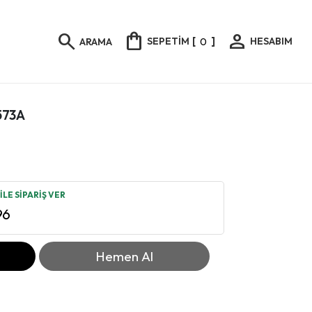
shopping_bag
person
search
SEPETİM
[
0
]
HESABIM
ARAMA
573A
LE SİPARİŞ VER
96
Hemen Al