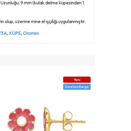
m Uzunluğu: 9 mm (kulak delme küpesinden 1
 olup, üzerine mine el işçiliği uygulanmıştır.
573A
,
KÜPE
,
Oromini
Yeni
Ücretsiz Kargo