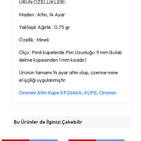
ÜRÜN ÖZELLİKLERİ :
Maden : Altın, 14 Ayar
Yaklaşık Ağırlık : 0,75 gr
Özellik : Mineli
Ölçü : Pimli küpelerde Pim Uzunluğu: 9 mm (kulak
delme küpesinden 1 mm kısadır)
Ürünün tamamı 14 ayar altın olup, üzerine mine
el işçiliği uygulanmıştır.
Oromini Altın Küpe KP2646A
,
KÜPE
,
Oromini
Bu Ürünler de İlginizi Çekebilir