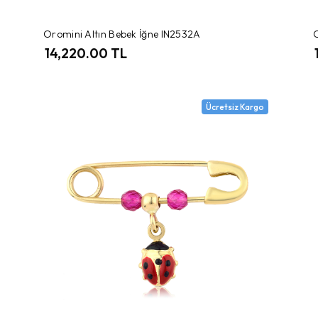
Oromini Altın Bebek İğne IN2532A
O
14,220.00 TL
Ücretsiz Kargo