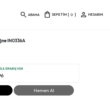
shopping_bag
person
search
SEPETİM
[
0
]
HESABIM
ARAMA
 İğne IN0336A
LE SİPARİŞ VER
96
Hemen Al