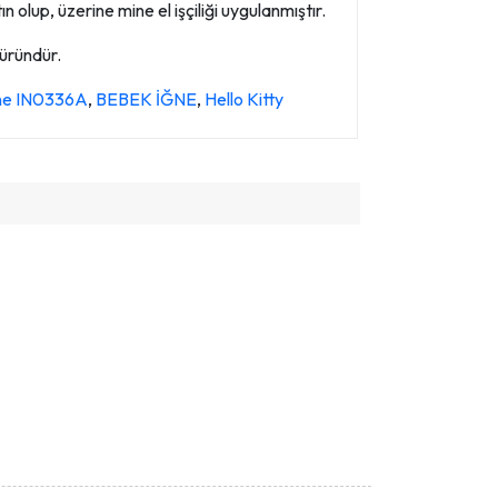
 olup, üzerine mine el işçiliği uygulanmıştır.
 üründür.
İğne IN0336A
,
BEBEK İĞNE
,
Hello Kitty