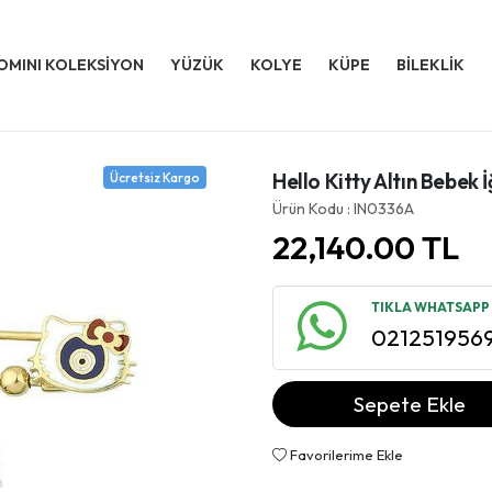
OMINI KOLEKSİYON
YÜZÜK
KOLYE
KÜPE
BİLEKLİK
Hello Kitty Altın Bebek
Ücretsiz Kargo
Ürün Kodu : IN0336A
22,140.00
TL
TIKLA WHATSAPP İ
021251956
Sepete Ekle
Favorilerime Ekle