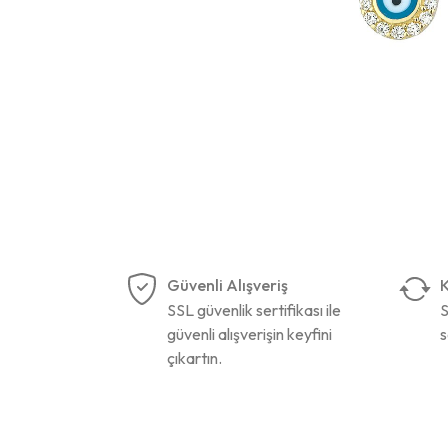
Güvenli Alışveriş
K
SSL güvenlik sertifikası ile
S
güvenli alışverişin keyfini
s
çıkartın.