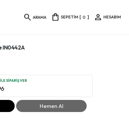
shopping_bag
person
search
SEPETİM
[
0
]
HESABIM
ARAMA
ne IN0442A
LE SİPARİŞ VER
96
Hemen Al