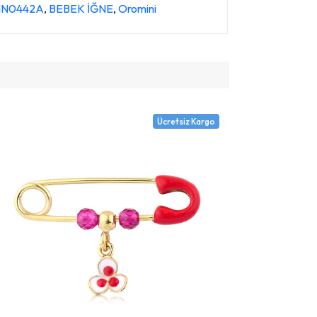
e IN0442A
,
BEBEK İĞNE
,
Oromini
Ücretsiz Kargo