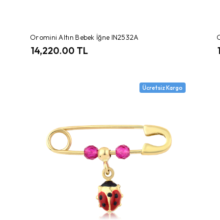
Oromini Altın Bebek İğne IN2532A
O
14,220.00 TL
Ücretsiz Kargo