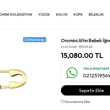
OMINI KOLEKSİYON
YÜZÜK
KOLYE
KÜPE
BİLEKLİK
Oromini Altın Bebek İğ
Ücretsiz Kargo
Ürün Kodu : IN0442A
15,080.00
TL
TIKLA WHATSAPP İ
021251956
Sepete Ekle
Favorilerime Ekle