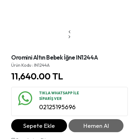
Oromini Altın Bebek İğne IN1244A
Ürün Kodu : IN1244A
11,640.00
TL
TIKLA WHATSAPP İLE
SİPARİŞ VER
02125195696
Sepete Ekle
Hemen Al